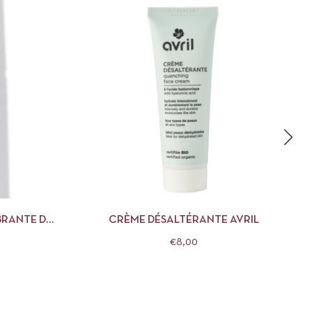
R AU PANIER
APERÇU
AJOUTER AU PANIER
BRANTE DR
CRÈME DÉSALTÉRANTE AVRIL
€
8,00