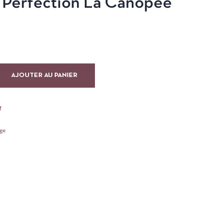
é Perfection La Canopée
AJOUTER AU PANIER
T
age