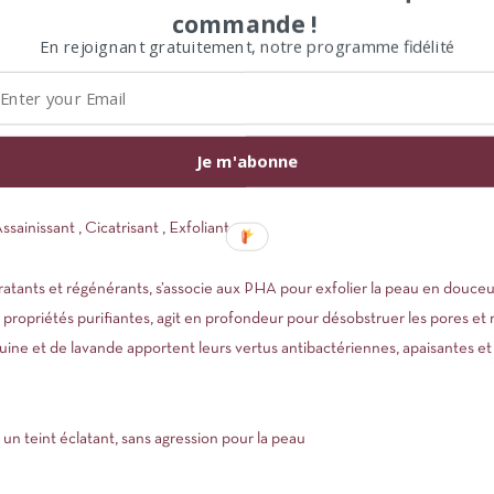
commande !
es, aide la peau à se régénérer tout en lui apportant une hydratation profo
En rejoignant gratuitement, notre programme fidélité
nguine, de lavande fine et d’arbre à thé purifient la peau, favorisent la cic
Je m'abonne
 les bactéries responsables des boutons.
sainissant , Cicatrisant , Exfoliant
hydratants et régénérants, s’associe aux PHA pour exfolier la peau en douce
es propriétés purifiantes, agit en profondeur pour désobstruer les pores et 
guine et de lavande apportent leurs vertus antibactériennes, apaisantes et t
 un teint éclatant, sans agression pour la peau