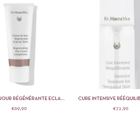
APERÇU
AJOUTER AU PANIER
APERÇU
AJOUTE
 JOUR RÉGÉNÉRANTE ECLAT
CURE INTENSIVE RÉÉQUILI
TEINT DR HAUSCHKA
HAUSCHKA
€
69,90
€
72,90