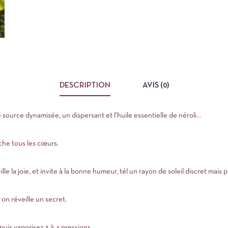
DESCRIPTION
AVIS (0)
source dynamisée, un dispersant et l’huile essentielle de néroli…
che tous les cœurs.
lle la joie, et invite à la bonne humeur, tél un rayon de soleil discret mai
 on réveille un secret.
puis vaporisez 3 à 4 pressions.