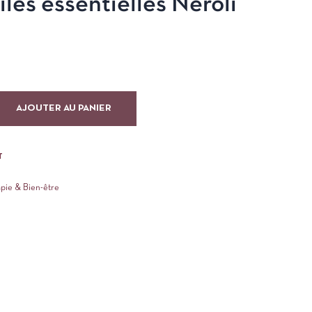
iles essentielles Néroli
AJOUTER AU PANIER
T
apie & Bien-être