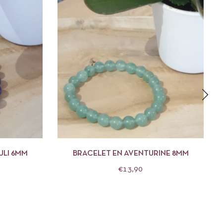
R AU PANIER
APERÇU
AJOUTER AU PANIER
ULI 6MM
BRACELET EN AVENTURINE 8MM
€
13,90