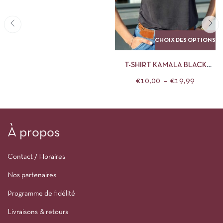
CHOIX DES OPTIONS
T-SHIRT KAMALA BLACK
PIECES
€
10,00
–
€
19,99
À propos
Contact / Horaires
Nos partenaires
Programme de fidélité
Livraisons & retours