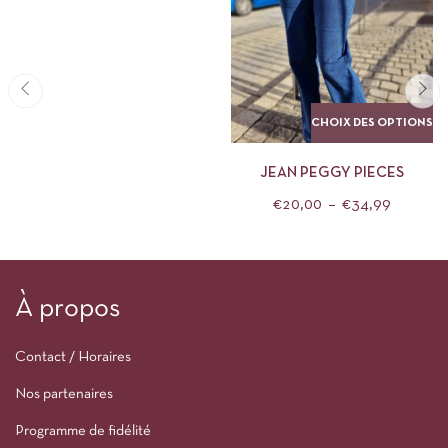
CHOIX DES OPTIONS
JEAN PEGGY PIECES
€
20,00
–
€
34,99
À propos
Contact / Horaires
Nos partenaires
Programme de fidélité