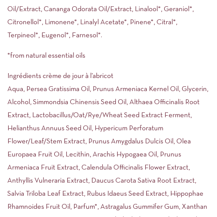
Oil/Extract, Cananga Odorata Oil/Extract, Linalool*, Geraniol*,
Citronellol*, Limonene*, Linalyl Acetate*, Pinene*, Citral*,
Terpineol*, Eugenol*, Farnesol*.
*from natural essential oils
Ingrédients crème de jour à l’abricot
Aqua, Persea Gratissima Oil, Prunus Armeniaca Kernel Oil, Glycerin,
Alcohol, Simmondsia Chinensis Seed Oil, Althaea Officinalis Root
Extract, Lactobacillus/Oat/Rye/Wheat Seed Extract Ferment,
Helianthus Annuus Seed Oil, Hypericum Perforatum
Flower/Leaf/Stem Extract, Prunus Amygdalus Dulcis Oil, Olea
Europaea Fruit Oil, Lecithin, Arachis Hypogaea Oil, Prunus
Armeniaca Fruit Extract, Calendula Officinalis Flower Extract,
Anthyllis Vulneraria Extract, Daucus Carota Sativa Root Extract,
Salvia Triloba Leaf Extract, Rubus Idaeus Seed Extract, Hippophae
Rhamnoides Fruit Oil, Parfum*, Astragalus Gummifer Gum, Xanthan