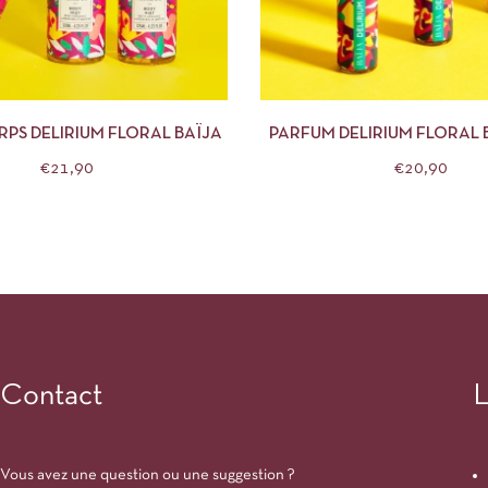
APERÇU
AJOUTER AU PANIER
APERÇU
AJOUTE
PS DELIRIUM FLORAL BAÏJA
PARFUM DELIRIUM FLORAL 
€
21,90
€
20,90
Contact
L
Vous avez une question ou une suggestion ?