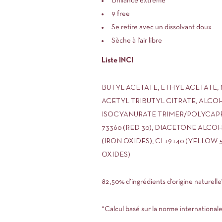
Brillance extrême
9 free
Se retire avec un dissolvant doux
Sèche à l’air libre
Liste INCI
BUTYL ACETATE, ETHYL ACETATE,
ACETYL TRIBUTYL CITRATE, ALCO
ISOCYANURATE TRIMER/POLYCAPRO
73360 (RED 30), DIACETONE ALCOH
(IRON OXIDES), CI 19140 (YELLOW 
OXIDES)
82,50% d’ingrédients d’origine naturelle
*Calcul basé sur la norme international