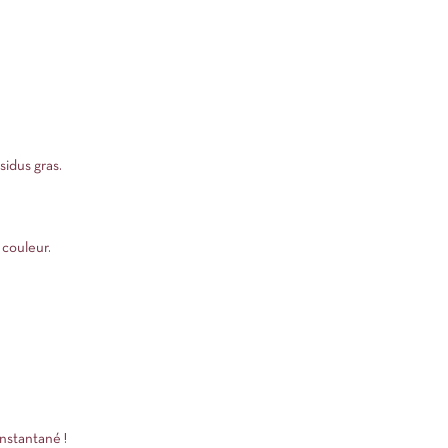
sidus gras.
couleur.
nstantané !