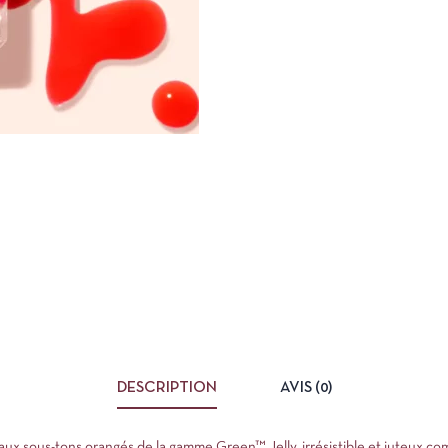
DESCRIPTION
AVIS (0)
e aux sous-tons orangés de la gamme
Green™
Jelly, irrésistible et juteux co