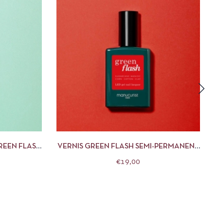
R AU PANIER
APERÇU
AJOUTER AU PANIER
REEN FLASH
VERNIS GREEN FLASH SEMI-PERMANENT
RIST
POPPY RED 15ML MANUCURIST
€
19,00