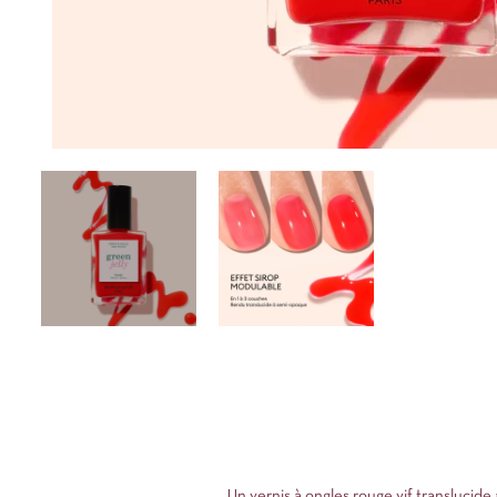
Un vernis à ongles rouge vif translucid