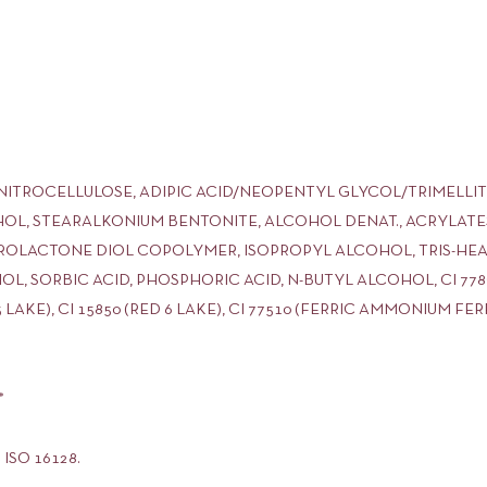
 NITROCELLULOSE, ADIPIC ACID/NEOPENTYL GLYCOL/TRIMELL
HOL, STEARALKONIUM BENTONITE, ALCOHOL DENAT., ACRYLATE
LACTONE DIOL COPOLYMER, ISOPROPYL ALCOHOL, TRIS-HEA I
OL, SORBIC ACID, PHOSPHORIC ACID, N-BUTYL ALCOHOL, CI 77891
5 LAKE), CI 15850 (RED 6 LAKE), CI 77510 (FERRIC AMMONIUM FE
*
e ISO 16128.