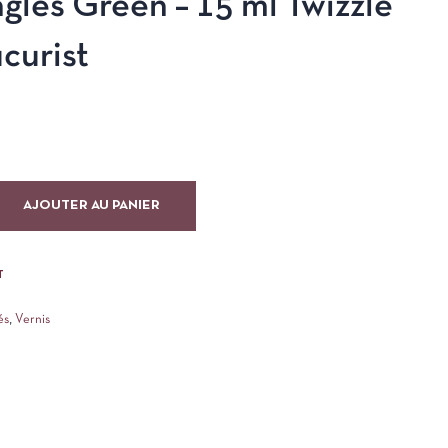
ngles Green – 15 ml Twizzle
curist
AJOUTER AU PANIER
T
és
,
Vernis