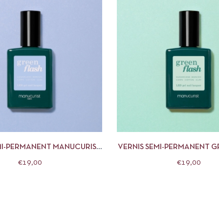
APERÇU
AJOUTER AU PANIER
APERÇU
AJOUTE
MI-PERMANENT MANUCURIST
VERNIS SEMI-PERMANENT G
15 ML LILAS
MINT 15ML MANUCU
€
19,00
€
19,00