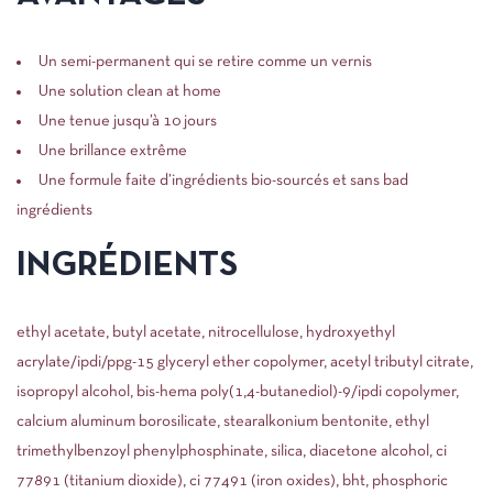
Un semi-permanent qui se retire comme un vernis
Une solution clean at home
Une tenue jusqu’à 10 jours
Une brillance extrême
Une formule faite d’ingrédients bio-sourcés et sans bad
ingrédients
INGRÉDIENTS
ethyl acetate, butyl acetate, nitrocellulose, hydroxyethyl
acrylate/ipdi/ppg-15 glyceryl ether copolymer, acetyl tributyl citrate,
isopropyl alcohol, bis-hema poly(1,4-butanediol)-9/ipdi copolymer,
calcium aluminum borosilicate, stearalkonium bentonite, ethyl
trimethylbenzoyl phenylphosphinate, silica, diacetone alcohol, ci
77891 (titanium dioxide), ci 77491 (iron oxides), bht, phosphoric