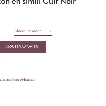
on en simili Cuir Noir
AJOUTER AU PANIER
T
uveautés
,
Vestes/Manteaux