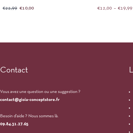
€
22,99
€
10,00
€
12,00
–
€
19,99
Contact
L
Vous avez une question ou une suggestion ?
contact@gioia-conceptstore.fr
Besoin d’aide ? Nous sommes là.
09.84.31.27.65