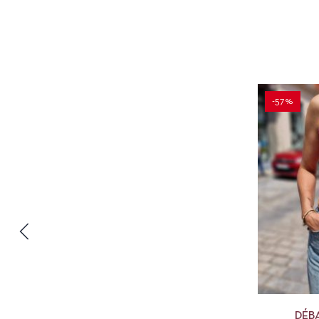
-57%
DÉB