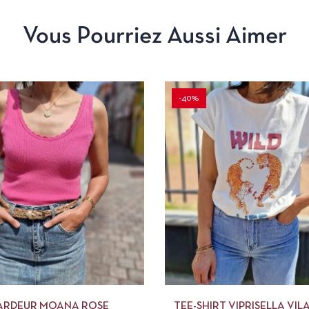
Vous Pourriez Aussi Aimer
-40%
APERÇU
CHOIX DES OPTIONS
APERÇU
CHOIX 
ARDEUR MOANA ROSE
TEE-SHIRT VIPRISELLA VIL