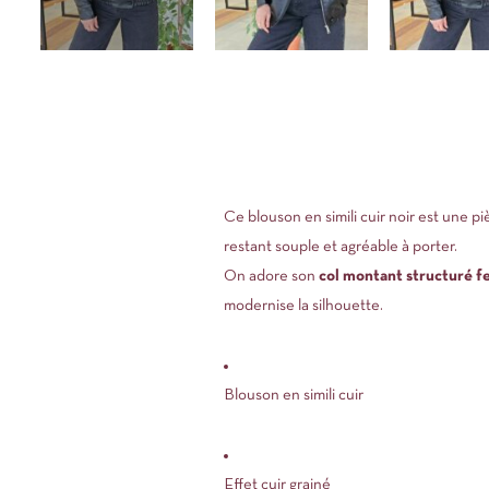
Ce blouson en simili cuir noir est une pi
restant souple et agréable à porter.
On adore son
col montant structuré f
modernise la silhouette.
Blouson en simili cuir
Effet cuir grainé