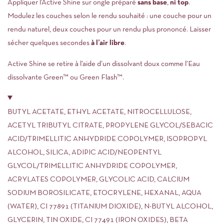
Appliquer l’Active Shine sur ongle préparé
sans base
,
ni top
.
Modulez les couches selon le rendu souhaité : une couche pour un
rendu naturel, deux couches pour un rendu plus prononcé. Laisser
sécher quelques secondes
à l’air libre
.
Active Shine se retire à l’aide d’un dissolvant doux comme l’Eau
dissolvante Green™ ou Green Flash™.
BUTYL ACETATE, ETHYL ACETATE, NITROCELLULOSE,
ACETYL TRIBUTYL CITRATE, PROPYLENE GLYCOL/SEBACIC
ACID/TRIMELLITIC ANHYDRIDE COPOLYMER, ISOPROPYL
ALCOHOL, SILICA, ADIPIC ACID/NEOPENTYL
GLYCOL/TRIMELLITIC ANHYDRIDE COPOLYMER,
ACRYLATES COPOLYMER, GLYCOLIC ACID, CALCIUM
SODIUM BOROSILICATE, ETOCRYLENE, HEXANAL, AQUA
(WATER), CI 77891 (TITANIUM DIOXIDE), N-BUTYL ALCOHOL,
GLYCERIN, TIN OXIDE, CI 77491 (IRON OXIDES), BETA