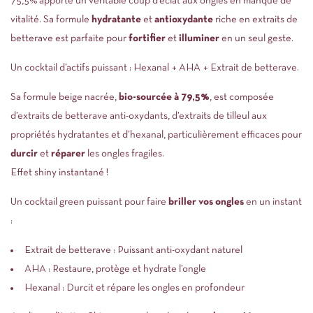
75,5% apporte un véritable coup d’éclat aux ongles en manque de
vitalité. Sa formule
hydratante
et
antioxydante
riche en extraits de
betterave est parfaite pour
fortifier
et
illuminer
en un seul geste.
Un cocktail d’actifs puissant : Hexanal + AHA + Extrait de betterave.
Sa formule beige nacrée,
bio-sourcée à 79,5%
, est composée
d’extraits de betterave anti-oxydants, d’extraits de tilleul aux
propriétés hydratantes et d’hexanal, particulièrement efficaces pour
durcir
et
réparer
les ongles fragiles.
Effet shiny instantané !
Un cocktail green puissant pour faire
briller vos ongles
en un instant
:
Extrait de betterave : Puissant anti-oxydant naturel
AHA : Restaure, protège et hydrate l’ongle
Hexanal : Durcit et répare les ongles en profondeur