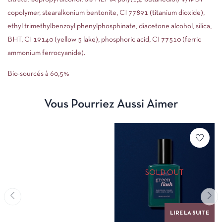
copolymer, stearalkonium bentonite, CI 77891 (titanium dioxide),
ethyl trimethylbenzoyl phenylphosphinate, diacetone alcohol, silica,
BHT, CI 19140 (yellow 5 lake), phosphoric acid, CI 77510 (ferric
ammonium ferrocyanide).
Bio-sourcés à 60,5%
Vous Pourriez Aussi Aimer
SOLD OUT
LIRE LA SUITE