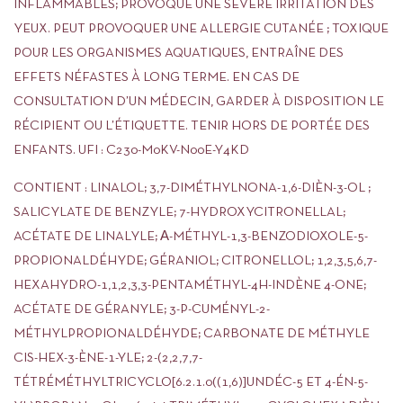
INFLAMMABLES; PROVOQUE UNE SÉVÈRE IRRITATION DES
YEUX. PEUT PROVOQUER UNE ALLERGIE CUTANÉE ; TOXIQUE
POUR LES ORGANISMES AQUATIQUES, ENTRAÎNE DES
EFFETS NÉFASTES À LONG TERME. EN CAS DE
CONSULTATION D’UN MÉDECIN, GARDER À DISPOSITION LE
RÉCIPIENT OU L’ÉTIQUETTE. TENIR HORS DE PORTÉE DES
ENFANTS. UFI : C230-M0KV-N00E-Y4KD
CONTIENT : LINALOL; 3,7-DIMÉTHYLNONA-1,6-DIÈN-3-OL ;
SALICYLATE DE BENZYLE; 7-HYDROXYCITRONELLAL;
ACÉTATE DE LINALYLE; Α-MÉTHYL-1,3-BENZODIOXOLE-5-
PROPIONALDÉHYDE; GÉRANIOL; CITRONELLOL; 1,2,3,5,6,7-
HEXAHYDRO-1,1,2,3,3-PENTAMÉTHYL-4H-INDÈNE 4-ONE;
ACÉTATE DE GÉRANYLE; 3-P-CUMÉNYL-2-
MÉTHYLPROPIONALDÉHYDE; CARBONATE DE MÉTHYLE
CIS-HEX-3-ÈNE-1-YLE; 2-(2,2,7,7-
TÉTRÉMÉTHYLTRICYCLO[6.2.1.0((1,6)]UNDÉC-5 ET 4-ÉN-5-