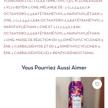
YL)PROPAN-1-OL; 1-(2,6,6-TRIMÉTHYL-1,3-CYCLOHEXADIÈN-
1-YL)-2-BUTÈN-1-ONE; MÉLANGE DE : 1-(1,2,3,4,5,6,7,8-
OCTAHYDRO-2,3,8,8-TÉTRAMÉTHYL-2-NAPHTHYL)ÉTHAN-1-
ONE, 1-(1,2,3,4,6,7,8,8A-OCTAHYDRO-2,3,8,8-TÉTRAMÉTHYL-2-
NAPHTHYL)ÉTHAN-1-ONE ET 1-(1,2,3,5,6,7,8,8A-
OCTAHYDRO-2,3,8,8-TÉTRAMÉTHYL-2-NAPHTHYL)ÉTHAN-
1-ONE; MASSE DE RÉACTION DU 3,5-DIMÉTHYLCYCLOHEX-3-
ÈNE-1-CARBALDÉHYDE ET DU 2,4-DIMÉTHYLCYCLOHEX-3-
ÈNE-1 CARBALDÉHYDE; (E)-2-BENZYLIDÈNEOCTANAL.
Vous Pourriez Aussi Aimer