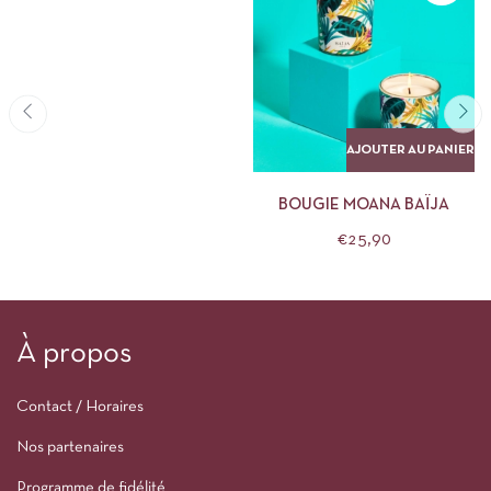
AJOUTER AU PANIER
BOUGIE MOANA BAÏJA
€
25,90
À propos
Contact / Horaires
Nos partenaires
Programme de fidélité