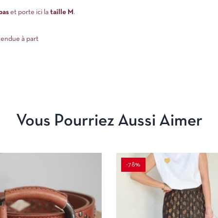
bas
et porte ici la
taille M
.
vendue à part
Vous Pourriez Aussi Aimer
-78%