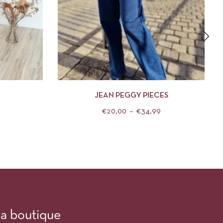
DES OPTIONS
APERÇU
CHOIX DES OPTIONS
JEAN PEGGY PIECES
€
20,00
–
€
34,99
a boutique