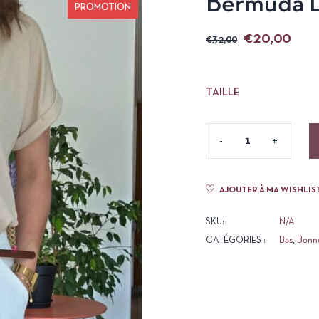
Bermuda L
PROMOTION
€
20,00
€
32,00
TAILLE
AJOUTER À MA WISHLIS
SKU:
N/A
CATÉGORIES :
Bas
,
Bonne