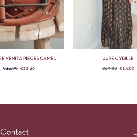
APERÇU
CHOIX DES OPTIONS
APERÇU
CHOIX 
RE VENITA PIECES CAMEL
JUPE CYBILLE
€
44,99
€
22,49
€
69,00
€
15,00
Contact
L