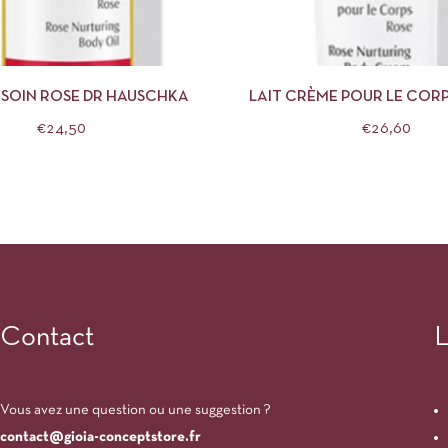
APERÇU
AJOUTER AU PANIER
APERÇU
AJOUTE
E SOIN ROSE DR HAUSCHKA
LAIT CRÈME POUR LE CORP
HAUSCHKA
€
24,50
€
26,60
Contact
L
Vous avez une question ou une suggestion ?
contact@gioia-conceptstore.fr