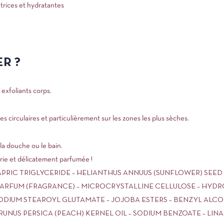
trices et hydratantes
R ?
exfoliants corps.
 circulaires et particulièrement sur les zones les plus sèches.
la douche ou le bain.
rie et délicatement parfumée !
PRIC TRIGLYCERIDE – HELIANTHUS ANNUUS (SUNFLOWER) SEED 
 PARFUM (FRAGRANCE) – MICROCRYSTALLINE CELLULOSE – HY
 SODIUM STEAROYL GLUTAMATE – JOJOBA ESTERS – BENZYL ALC
PRUNUS PERSICA (PEACH) KERNEL OIL – SODIUM BENZOATE – LIN