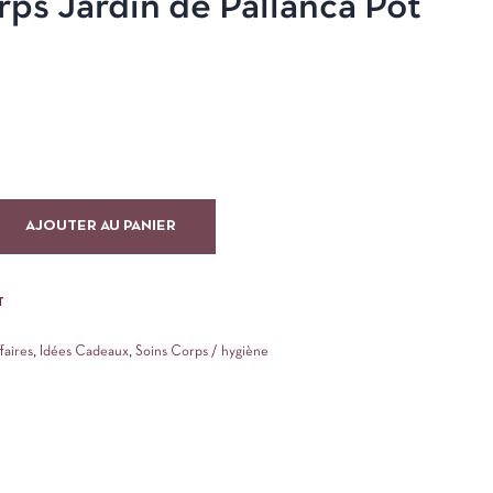
ps Jardin de Pallanca Pot
AJOUTER AU PANIER
T
faires
,
Idées Cadeaux
,
Soins Corps / hygiène