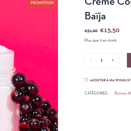
Crème Cor
PROMOTION
Baïja
€
15,50
€
31,00
Plus que 2 en stock
AJOUTER À MA WISHLIS
CATÉGORIES :
Bonnes Af