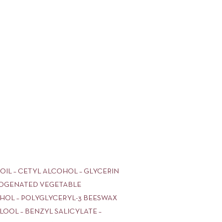
OIL – CETYL ALCOHOL – GLYCERIN
DROGENATED VEGETABLE
OHOL – POLYGLYCERYL-3 BEESWAX
ALOOL – BENZYL SALICYLATE –