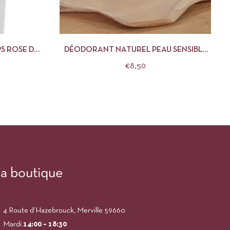
R AU PANIER
APERÇU
AJOUTER AU PANIER
S ROSE DR
DÉODORANT NATUREL PEAU SENSIBLE
VANILLE CLÉMENCE ET VIVIEN
€
8,50
a boutique
4 Route d’Hazebrouck, Merville 59660
Mardi
14:00
– 18:30