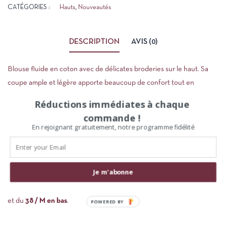
CATÉGORIES :
Hauts
,
Nouveautés
DESCRIPTION
AVIS (0)
Blouse fluide en coton avec de délicates broderies sur le haut. Sa
coupe ample et légère apporte beaucoup de confort tout en
gardant un style féminin et bohème.
Réductions immédiates à chaque
commande !
Une pièce facile à enfiler, idéale avec un jean clair, un short ou un
En rejoignant gratuitement, notre programme fidélité
pantalon fluide pour une silhouette naturelle et estivale.
Composition : 100 % coton
Taille : taille unique du 36 au 42
Je m'abonne
Sandrina mesure
1,67 m
et porte habituellement du
36 / S en haut
et du
38 / M en bas
.
POWERED BY