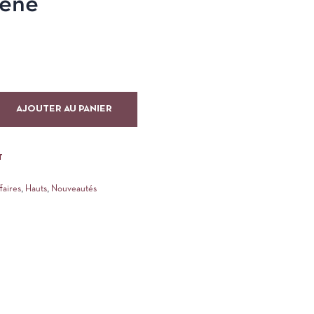
lène
AJOUTER AU PANIER
T
faires
,
Hauts
,
Nouveautés