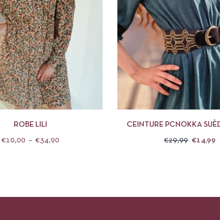
APERÇU
CHOIX DES OPTIONS
APERÇU
CHOIX 
ROBE LILI
CEINTURE PCNOKKA SUÈD
€
10,00
–
€
34,90
€
29,99
€
14,99