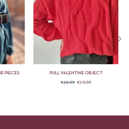
SOLD OUT
DES OPTIONS
APERÇU
CHOIX DES OPTIONS
E PIECES
PULL VALENTINE OBJECT
€
39,99
€
10,00