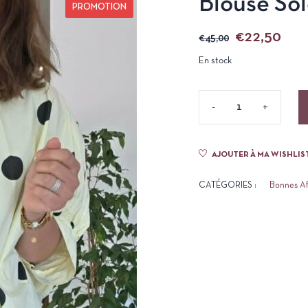
Blouse So
PROMOTION
€
22,50
€
45,00
En stock
AJOUTER À MA WISHLIS
CATÉGORIES :
Bonnes Af