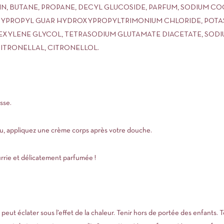
N, BUTANE, PROPANE, DECYL GLUCOSIDE, PARFUM, SODIUM COC
XYPROPYL GUAR HYDROXYPROPYLTRIMONIUM CHLORIDE, POTAS
EXYLENE GLYCOL, TETRASODIUM GLUTAMATE DIACETATE, SODI
ITRONELLAL, CITRONELLOL.
sse.
u, appliquez une crème corps après votre douche.
rrie et délicatement parfumée !
t éclater sous l’effet de la chaleur. Tenir hors de portée des enfants. Ten