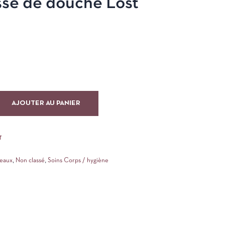
sse de douche Lost
AJOUTER AU PANIER
T
deaux
,
Non classé
,
Soins Corps / hygiène