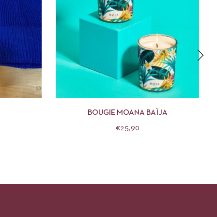
DES OPTIONS
APERÇU
AJOUTER AU PANIER
N
BOUGIE MOANA BAÏJA
€
25,90