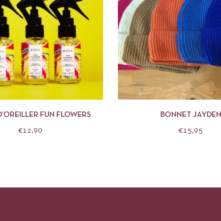
APERÇU
AJOUTER AU PANIER
APERÇU
CHOIX 
D’OREILLER FUN FLOWERS
BONNET JAYDE
€
12,90
€
15,95