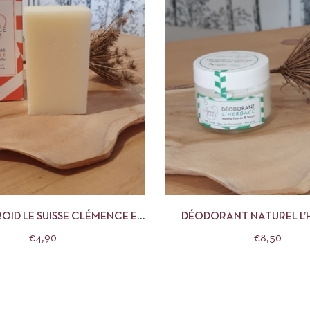
APERÇU
AJOUTER AU PANIER
APERÇU
AJOUTE
OID LE SUISSE CLÉMENCE ET
DÉODORANT NATUREL L’
VIVIEN
CLÉMENCE ET VIVI
€
4,90
€
8,50