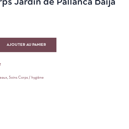
s Jardin de Pallanca Baïja
AJOUTER AU PANIER
T
deaux
,
Soins Corps / hygiène