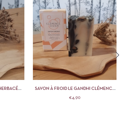
R AU PANIER
APERÇU
AJOUTER AU PANIER
HERBACÉ
SAVON À FROID LE GANDHI CLÉMENCE
EN
ET VIVIEN
€
4,90