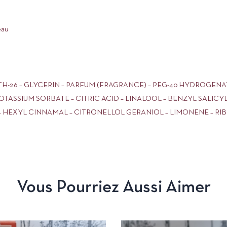
eau
TH-26 – GLYCERIN – PARFUM (FRAGRANCE) – PEG-40 HYDROGENA
TASSIUM SORBATE – CITRIC ACID – LINALOOL – BENZYL SALIC
– HEXYL CINNAMAL – CITRONELLOL GERANIOL – LIMONENE – RI
Vous Pourriez Aussi Aimer