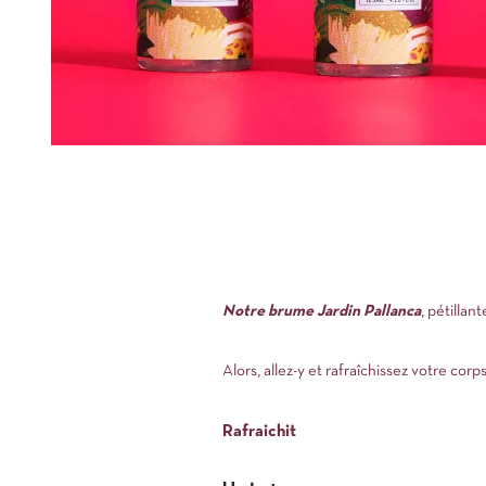
Notre brume Jardin Pallanca
, pétillan
Alors, allez-y et rafraîchissez votre corp
Rafraichit