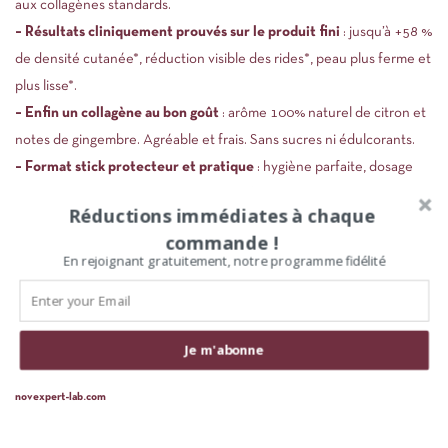
aux collagènes standards.
– Résultats cliniquement prouvés sur le produit fini
: jusqu’à +58 %
de densité cutanée*, réduction visible des rides*, peau plus ferme et
plus lisse*.
– Enfin un collagène au bon goût
: arôme 100% naturel de citron et
notes de gingembre. Agréable et frais. Sans sucres ni édulcorants.
– Format stick protecteur et pratique
: hygiène parfaite, dosage
optimal, efficacité protégée, transport facile.
21 sticks de 12,5g
Réductions immédiates à chaque
pour une cure de 21 jours soit 262,5g.
commande !
En rejoignant gratuitement, notre programme fidélité
1 stick par jour : ouvrir le sachet, verser l’intégralité de la poudre dans un verre puis aj
À consommer à tout moment de la journée, au moment où vous êtes sûr(e) de ne pas l’oub
Dès 25/30 ans, vous pouvez commencer une cure.
Résultats visibles dès 1 mois : peau plus hydratée, plus lisse.
Pour une réduction des rides : cure de 2 à 3 mois consécutifs.
Je m'abonne
Cure à renouveler 2 à 3 fois par an pour maintenir les bénéfices.
Ingrédients (1 stick – 12,5 g) :
Peptides de collagène marin hydrolysés (marine collagen peptides) 5 g, Glycine 5 g, MSM (
novexpert-lab.com