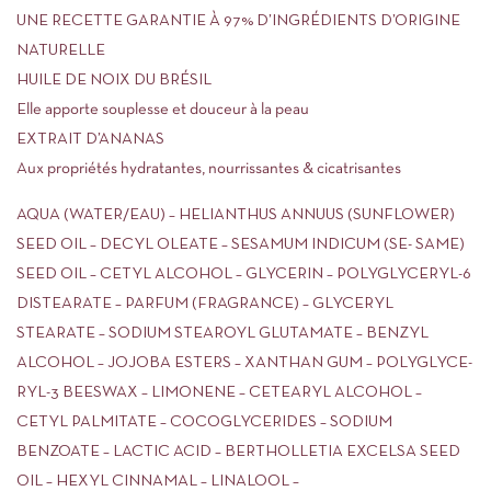
UNE RECETTE GARANTIE À 97% D’INGRÉDIENTS D’ORIGINE
NATURELLE
HUILE DE NOIX DU BRÉSIL
Elle apporte souplesse et douceur à la peau
EXTRAIT D’ANANAS
Aux propriétés hydratantes, nourrissantes & cicatrisantes
AQUA (WATER/EAU) – HELIANTHUS ANNUUS (SUNFLOWER)
SEED OIL – DECYL OLEATE – SESAMUM INDICUM (SE- SAME)
SEED OIL – CETYL ALCOHOL – GLYCERIN – POLYGLYCERYL-6
DISTEARATE – PARFUM (FRAGRANCE) – GLYCERYL
STEARATE – SODIUM STEAROYL GLUTAMATE – BENZYL
ALCOHOL – JOJOBA ESTERS – XANTHAN GUM – POLYGLYCE-
RYL-3 BEESWAX – LIMONENE – CETEARYL ALCOHOL –
CETYL PALMITATE – COCOGLYCERIDES – SODIUM
BENZOATE – LACTIC ACID – BERTHOLLETIA EXCELSA SEED
OIL – HEXYL CINNAMAL – LINALOOL –