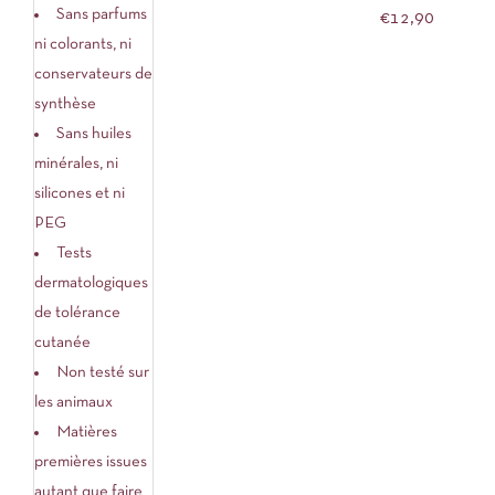
PROTECTRICE
Sans parfums
€
12,90
ANTIOXYDANTE
ni colorants, ni
CLÉMENCE ET
conservateurs de
VIVIEN
synthèse
Sans huiles
minérales, ni
silicones et ni
PEG
Tests
dermatologiques
de tolérance
cutanée
Non testé sur
les animaux
Matières
premières issues
autant que faire