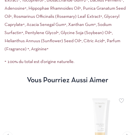
Extract°, Tocopherol°, Biosaccharide Gum-2°, Bacillus Ferment°,
Adenosine°, Hippophae Rhamnoides Oil°, Punica Granatum Seed
Oil°, Rosmarinus Officinalis (Rosemary) Leaf Extract°, Glyceryl
Caprylate°, Acacia Senegal Gum°, Xanthan Gum°, Sodium
Surfactin°, Pentylene Glycol°, Glycine Soja (Soybean) Oil°,
Helianthus Annuus (Sunflower) Seed Oil°, Citric Acid°, Parfum
(Fragrance) °, Arginine°
° 100% du total est d’origine naturelle.
Vous Pourriez Aussi Aimer