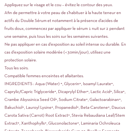
Appliquez sur le visage et le cou – évitez le contour des yeux.
Afin de permettre à votre peau de s’habituer à la haute teneur en
actifs du Double Sérum et notamment à la présence d’acides de
fruits doux, commencez par appliquer le sérum 1 nuit sur 2 pendant
une semaine, puis tous les soirs sur les semaines suivantes.
Ne pas appliquer en cas d’exposition au soleil intense ou durable. En
cas d’exposition solaire modérée (<30min/jour), utilisez une
protection solaire.
Tous les soirs.
Compatible femmes enceintes et allaitantes.
INGREDIENTS : Aqua (Water) °, Glycerin°, Isoamyl Laurate°,
Caprylic/Capric Triglyceride°, Dicaprylyl Ether°, Lactic Acid°, Silica°,
Crambe Abyssinica Seed Oil°, Sodium Citrate°, Galactoarabinan°,
Bakuchiol°, Lauroyl Lysine°, Propanediol°, Beta-Carotene°, Daucus
Carota Sativa (Carrot) Root Extract°, Stevia Rebaudiana Leaf/Stem
Extract°, Xanthophylls°, Gluconolactone°, Laminaria Ochroleuca