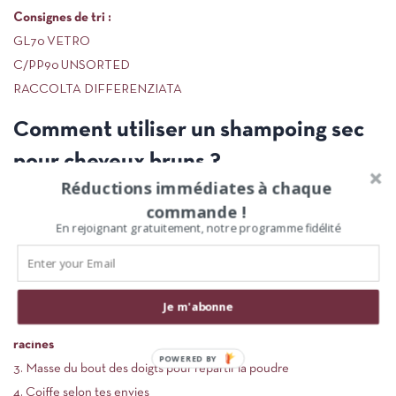
Consignes de tri :
GL70 VETRO
C/PP90 UNSORTED
RACCOLTA DIFFERENZIATA
Comment utiliser un shampoing sec
pour cheveux bruns ?
Réductions immédiates à chaque
commande !
L’efficacité d’un shampoing sec dépend autant de sa formule que de
En rejoignant gratuitement, notre programme fidélité
son application. Voici comment intégrer le Dry Shampoo Brune dans
ta routine :
À la première utilisation, dévisse et retire délicatement l’opercule
Je m'abonne
Secoue légèrement puis
tapote le produit directement sur les
racines
POWERED BY
Masse du bout des doigts pour répartir la poudre
Coiffe selon tes envies