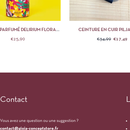
APERÇU
LIRE LA SUITE
APERÇU
CHOIX 
PARFUMÉ DELIRIUM FLORAL
CEINTURE EN CUIR PILJA
BAÏJA
€
25,90
€
34,99
€
17,49
Contact
L
Vous avez une question ou une suggestion ?
contact@gioia-conceptstore.fr