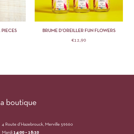
DES OPTIONS
APERÇU
AJOUTER AU PANIER
 PIECES
BRUME D’OREILLER FUN FLOWERS
€
12,90
a boutique
4 Route d’Hazebrouck, Merville 59660
Mardi
14:00
– 18:30