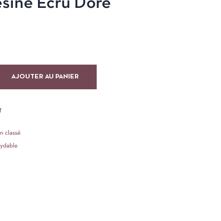
ésine Ecru Doré
AJOUTER AU PANIER
T
n classé
xydable