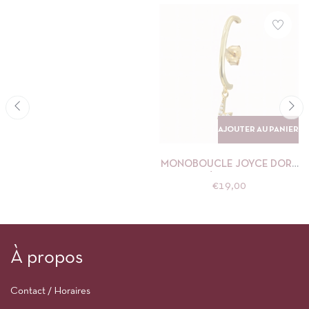
AJOUTER AU PANIER
MONOBOUCLE JOYCE DORÉ
NÉBULEUSE
€
19,00
À propos
Contact / Horaires