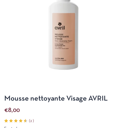
Mousse nettoyante Visage AVRIL
€
8,00
(
2
)
Noté
2