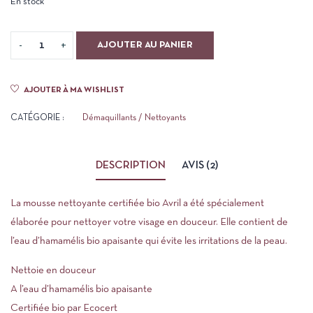
En stock
4.50
sur 5
basé
sur
notations
AJOUTER AU PANIER
client
AJOUTER À MA WISHLIST
CATÉGORIE :
Démaquillants / Nettoyants
DESCRIPTION
AVIS (2)
La mousse nettoyante certifiée bio Avril a été spécialement
élaborée pour nettoyer votre visage en douceur. Elle contient de
l’eau d’hamamélis bio apaisante qui évite les irritations de la peau.
Nettoie en douceur
A l’eau d’hamamélis bio apaisante
Certifiée bio par Ecocert