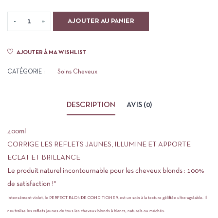
AJOUTER AU PANIER
AJOUTER À MA WISHLIST
CATÉGORIE :
Soins Cheveux
DESCRIPTION
AVIS (0)
400ml
CORRIGE LES REFLETS JAUNES, ILLUMINE ET APPORTE
ECLAT ET BRILLANCE
Le produit naturel incontournable pour les cheveux blonds : 100%
de satisfaction !*
Intensément violet, le
PERFECT BLONDE CONDITIONER
, est un soin à la texture gélifiée ultra-agréable. Il
neutralise les reflets jaunes de tous les cheveux blonds à blancs, naturels ou méchés.