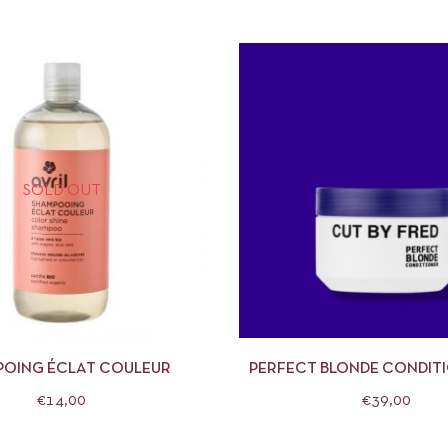
SOLD OUT
APERÇU
LIRE LA SUITE
APERÇU
AJOUTE
OING ÉCLAT COULEUR
PERFECT BLONDE CONDIT
BY FRED
€
14,00
€
39,00