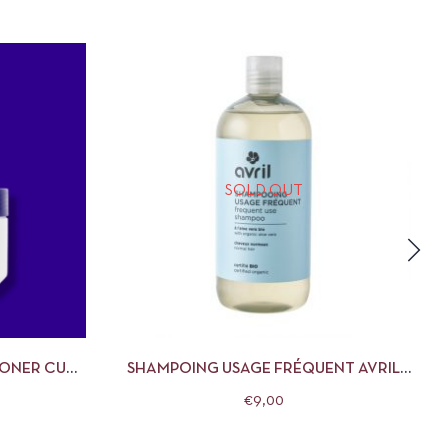
SOLD OUT
R AU PANIER
APERÇU
LIRE LA SUITE
IONER CUT
SHAMPOING USAGE FRÉQUENT AVRIL
500ML
€
9,00