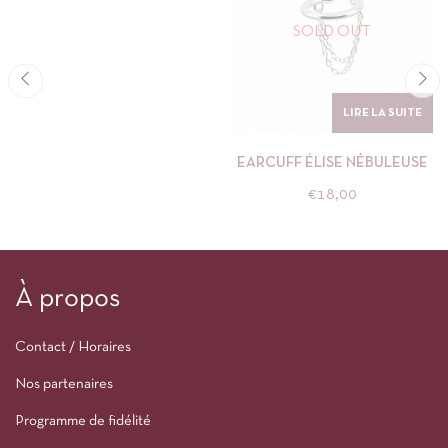
SOLD OUT
LIRE LA SUITE
EARCUFF ÉLISE NÉBULEUSE
€
18,00
À propos
Contact / Horaires
Nos partenaires
Programme de fidélité