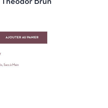
n Théodor Brun
AJOUTER AU PANIER
T
és
,
Sacs à Main