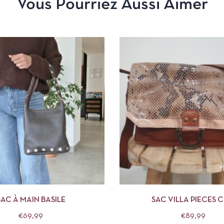
Vous Pourriez Aussi Aimer
APERÇU
AJOUTER AU PANIER
APERÇU
AJOUTE
SAC À MAIN BASILE
SAC VILLA PIECES C
€
69,99
€
89,99