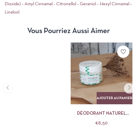
Dioxide) – Amyl Cinnamal – Citronellol – Geraniol – Hexyl Cinnamal –
Linalool.
Vous Pourriez Aussi Aimer
AJOUTER AU PANIER
DÉODORANT NATUREL
L’HERBACÉ CLÉMENCE ET
€
8,50
VIVIEN