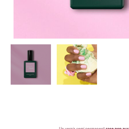
Un vernis semi permanent
rose pop aux