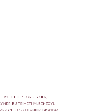
YCERYL ETHER COPOLYMER,
OLYMER, BIS-TRIMETHYLBENZOYL
 CI 77891 (TITANIUM DIOXIDE),