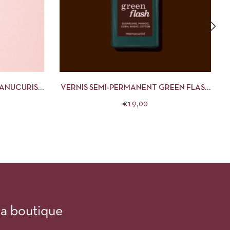
R AU PANIER
APERÇU
AJOUTER AU PANIER
MANUCURIST
VERNIS SEMI-PERMANENT GREEN FLASH
A
CLOVE 15ML MANUCURIST
€
19,00
a boutique