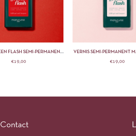
APERÇU
AJOUTER AU PANIER
APERÇU
AJOUTE
EEN FLASH SEMI-PERMANENT
VERNIS SEMI-PERMANENT 
 RED 15ML MANUCURIST
15 ML HORTENCI
€
19,00
€
19,00
Contact
L