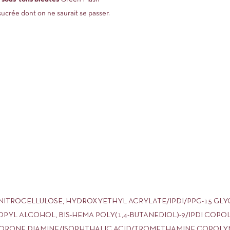
ucrée dont on ne saurait se passer.
 NITROCELLULOSE, HYDROXYETHYL ACRYLATE/IPDI/PPG-15 GL
ROPYL ALCOHOL, BIS-HEMA POLY(1,4-BUTANEDIOL)-9/IPDI COP
RONE DIAMINE/ISOPHTHALIC ACID/TROMETHAMINE COPOLYMER,