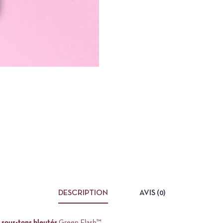
DESCRIPTION
AVIS (0)
 sous-tons bleutés
Green Flash™