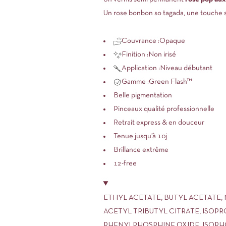
Un rose bonbon so tagada, une touche s
Couvrance :
Opaque
Finition :
Non irisé
Application :
Niveau débutant
Gamme :
Green Flash™
Belle pigmentation
Pinceaux qualité professionnelle
Retrait express & en douceur
Tenue jusqu’à 10j
Brillance extrême
12-free
ETHYL ACETATE, BUTYL ACETATE,
ACETYL TRIBUTYL CITRATE, ISOP
PHENYLPHOSPHINE OXIDE, ISOPHO