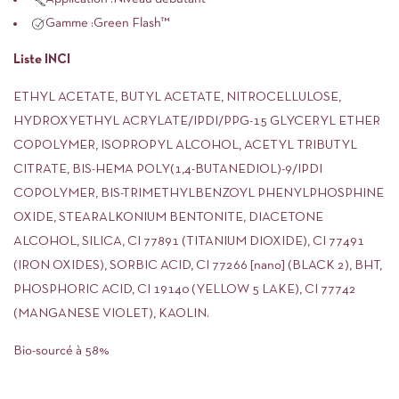
Gamme :
Green Flash™
Liste INCI
ETHYL ACETATE, BUTYL ACETATE, NITROCELLULOSE,
HYDROXYETHYL ACRYLATE/IPDI/PPG-15 GLYCERYL ETHER
COPOLYMER, ISOPROPYL ALCOHOL, ACETYL TRIBUTYL
CITRATE, BIS-HEMA POLY(1,4-BUTANEDIOL)-9/IPDI
COPOLYMER, BIS-TRIMETHYLBENZOYL PHENYLPHOSPHINE
OXIDE, STEARALKONIUM BENTONITE, DIACETONE
ALCOHOL, SILICA, CI 77891 (TITANIUM DIOXIDE), CI 77491
(IRON OXIDES), SORBIC ACID, CI 77266 [nano] (BLACK 2), BHT,
PHOSPHORIC ACID, CI 19140 (YELLOW 5 LAKE), CI 77742
(MANGANESE VIOLET), KAOLIN.
Bio-sourcé à 58%