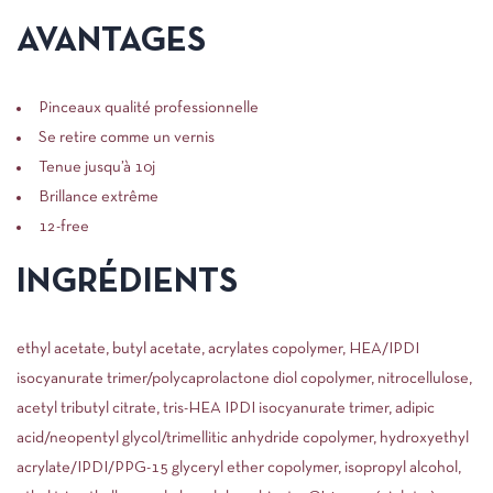
AVANTAGES
Pinceaux qualité professionnelle
Se retire comme un vernis
Tenue jusqu’à 10j
Brillance extrême
12-free
INGRÉDIENTS
ethyl acetate, butyl acetate, acrylates copolymer, HEA/IPDI
isocyanurate trimer/polycaprolactone diol copolymer, nitrocellulose,
acetyl tributyl citrate, tris-HEA IPDI isocyanurate trimer, adipic
acid/neopentyl glycol/trimellitic anhydride copolymer, hydroxyethyl
acrylate/IPDI/PPG-15 glyceryl ether copolymer, isopropyl alcohol,