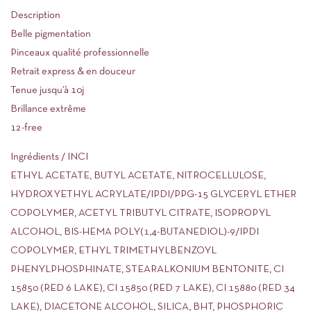
Description
Belle pigmentation
Pinceaux qualité professionnelle
Retrait express & en douceur
Tenue jusqu’à 10j
Brillance extrême
12-free
Ingrédients / INCI
ETHYL ACETATE, BUTYL ACETATE, NITROCELLULOSE,
HYDROXYETHYL ACRYLATE/IPDI/PPG-15 GLYCERYL ETHER
COPOLYMER, ACETYL TRIBUTYL CITRATE, ISOPROPYL
ALCOHOL, BIS-HEMA POLY(1,4-BUTANEDIOL)-9/IPDI
COPOLYMER, ETHYL TRIMETHYLBENZOYL
PHENYLPHOSPHINATE, STEARALKONIUM BENTONITE, CI
15850 (RED 6 LAKE), CI 15850 (RED 7 LAKE), CI 15880 (RED 34
LAKE), DIACETONE ALCOHOL, SILICA, BHT, PHOSPHORIC