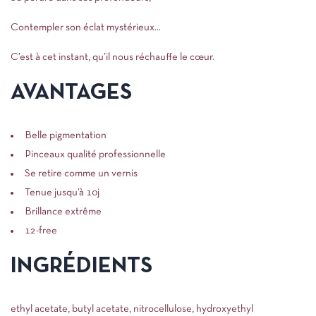
Contempler son éclat mystérieux…
C’est à cet instant, qu’il nous réchauffe le cœur.
AVANTAGES
Belle pigmentation
Pinceaux qualité professionnelle
Se retire comme un vernis
Tenue jusqu’à 10j
Brillance extrême
12-free
INGRÉDIENTS
ethyl acetate, butyl acetate, nitrocellulose, hydroxyethyl