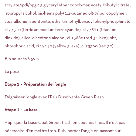
acrylate/ipdi/ppg-15 glyceryl ether copolymer, acetyl tributyl citrate,
isopropyl alcohol, bis-hema poly(1,4-butanediol)-9/ipdi copolymer,
stearalkonium bentonite, ethyl trimethylbenzoyl phenylphosphinate,
ci 77510 (ferric ammonium ferrocyanide), ci 77891 (titanium
dioxide), silica, diacetone alcohol, ci 15880 (red 34 lake), bht,
phosphoric acid, ci 19140 (yellow 5 lake), ci 73360 (red 30)
Bio-sourcés à 59%
La pose
Étape 1 – Préparation de l’ongle
Dégraisser l’ongle avec l’Eau Dissolvante Green Flash.
Étape 2 – La base
Appliquer la Base Coat Green Flash en couches fines. Il n’est pas
nécessaire d’en mettre trop. Puis, border l’ongle en passant sur