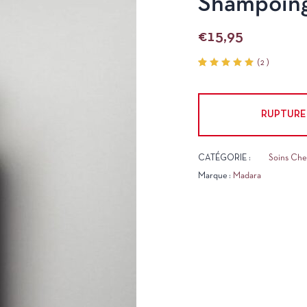
Shampoing
€
15,95
(
2
)
Noté
2
5.00
sur 5
basé
sur
RUPTURE
notations
client
CATÉGORIE :
Soins Ch
Marque :
Madara