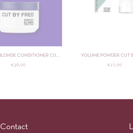
APERÇU
AJOUTER AU PANIER
APERÇU
AJOUTE
BLONDE CONDITIONER CUT
VOLUME POWDER CUT B
BY FRED
€
39,00
€
27,00
Contact
L