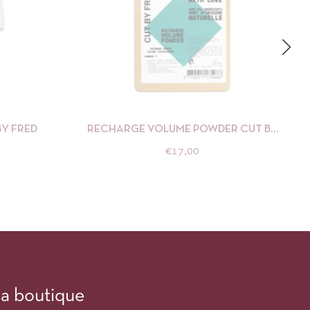
R AU PANIER
APERÇU
AJOUTER AU PANIER
Y FRED
RECHARGE VOLUME POWDER CUT BY
FRED
€
17,00
a boutique