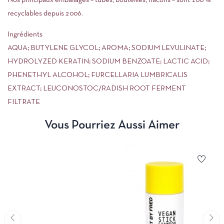
Nos principaux emballages – tubes, bouteilles, flacons – sont 100 %
recyclables depuis 2006.
Ingrédients
AQUA; BUTYLENE GLYCOL; AROMA; SODIUM LEVULINATE;
HYDROLYZED KERATIN; SODIUM BENZOATE; LACTIC ACID;
PHENETHYL ALCOHOL; FURCELLARIA LUMBRICALIS
EXTRACT; LEUCONOSTOC/RADISH ROOT FERMENT
FILTRATE
Vous Pourriez Aussi Aimer