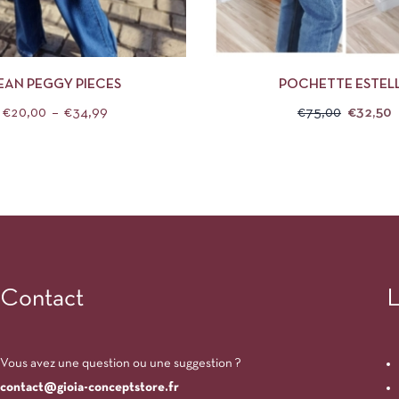
APERÇU
CHOIX DES OPTIONS
APERÇU
CHOIX 
EAN PEGGY PIECES
POCHETTE ESTEL
€
20,00
–
€
34,99
€
75,00
€
32,50
Contact
L
Vous avez une question ou une suggestion ?
contact@gioia-conceptstore.fr