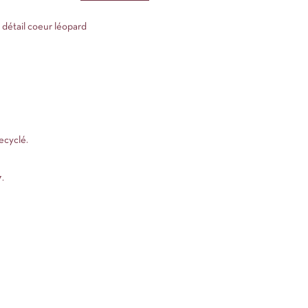
détail coeur léopard
ecyclé.
.