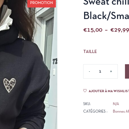
Sweat chil
PROMOTION
Black/Sma
€
15,00
–
€
29,9
TAILLE
AJOUTER À MA WISHLIS
SKU:
N/A
CATÉGORIES :
Bonnes Af