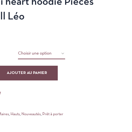
li heart hoodie Pieces
ll Léo
9
AJOUTER AU PANIER
T
faires
,
Hauts
,
Nouveautés
,
Prêt à porter