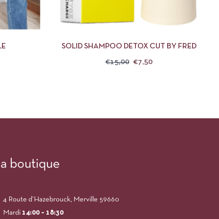
DES OPTIONS
APERÇU
AJOUTER AU PANIER
LE
SOLID SHAMPOO DETOX CUT BY FRED
€
15,00
€
7,50
a boutique
4 Route d’Hazebrouck, Merville 59660
Mardi
14:00
– 18:30