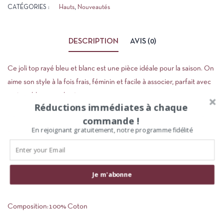
CATÉGORIES :
Hauts
,
Nouveautés
DESCRIPTION
AVIS (0)
Ce joli top rayé bleu et blanc est une pièce idéale pour la saison. On
aime son style à la fois frais, féminin et facile à associer, parfait avec
un jean blanc, un short.
Réductions immédiates à chaque
Sa coupe smockée épouse la silhouette tout en restant confortable
commande !
En rejoignant gratuitement, notre programme fidélité
grâce à son effet extensible.
Sandrina mesure 1m67.
Elle porte habituellement du S en haut, et sur ce modèle, elle porte
Je m'abonne
bien la taille S.
Composition:100% Coton