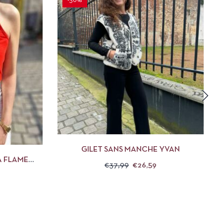
-30%
APERÇU
CHOIX DES OPTIONS
DES OPTIONS
GILET SANS MANCHE YVAN
A FLAME
€
37,99
€
26,59