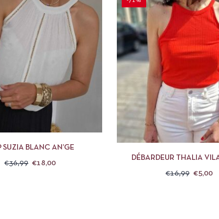
-71%
APERÇU
CHOIX DES OPTIONS
APERÇU
CHOIX 
 SUZIA BLANC AN’GE
DÉBARDEUR THALIA VIL
€
36,99
€
18,00
SCARLET
€
16,99
€
5,00