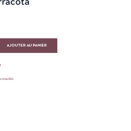
rracota
AJOUTER AU PANIER
T
uveautés