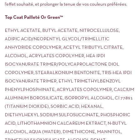
l’effet souhaité, et prolonger la tenue de vos couleurs préférées.
Top Coat Pailleté Or Green™
ETHYL ACETATE, BUTYL ACETATE, NITROCELLULOSE,
ADIPIC ACID/NEOPENTYL GLYCOL/TRIMELLITIC
ANHYDRIDE COPOLYMER, ACETYL TRIBUTYL CITRATE,
ALCOHOL, ACRYLATES COPOLYMER, HEA IPDI
ISOCYANURATE TRIMER/POLYCAPROLACTONE DIOL
COPOLYMER, STEARALKONIUM BENTONITE, TRIS-HEA IPDI
ISOCYANURATE TRIMER, ETHYL TRIMETHYLBENZOYL
PHENYLPHOSPHINATE, ACRYLATES COPOLYMER, CALCIUM
ALUMINUM BOROSILICATE, ISOPROPYL ALCOHOL, CI 77891
(TITANIUM DIOXIDE), SORBIC ACID, HEXANAL,
DIETHYLHEXYL SODIUM SULFOSUCCINATE, PHOSPHORIC
ACID, LITHOTHAMNION CALCAREUM EXTRACT, N-BUTYL
ALCOHOL, AQUA (WATER), DIMETHICONE, MANNITOL,