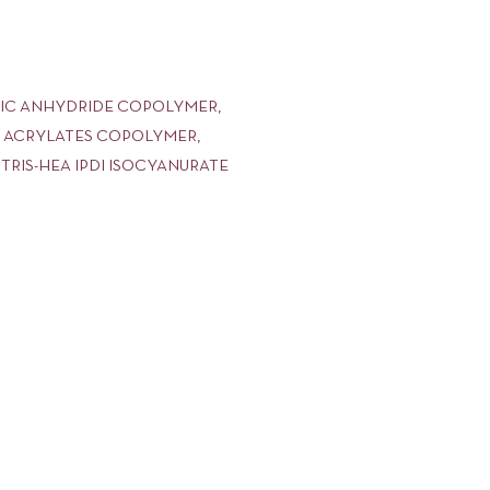
ITIC ANHYDRIDE COPOLYMER,
E, ACRYLATES COPOLYMER,
RIS-HEA IPDI ISOCYANURATE