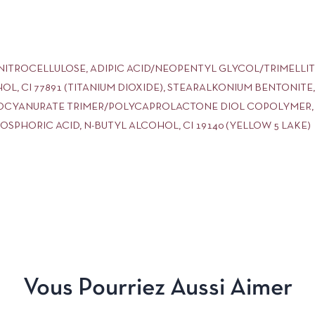
 NITROCELLULOSE, ADIPIC ACID/NEOPENTYL GLYCOL/TRIMELL
OL, CI 77891 (TITANIUM DIOXIDE), STEARALKONIUM BENTONIT
ISOCYANURATE TRIMER/POLYCAPROLACTONE DIOL COPOLYMER, T
SPHORIC ACID, N-BUTYL ALCOHOL, CI 19140 (YELLOW 5 LAKE)
Vous Pourriez Aussi Aimer