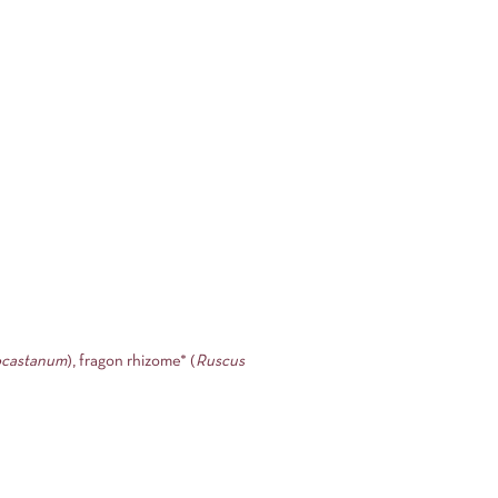
ocastanum
), fragon rhizome* (
Ruscus