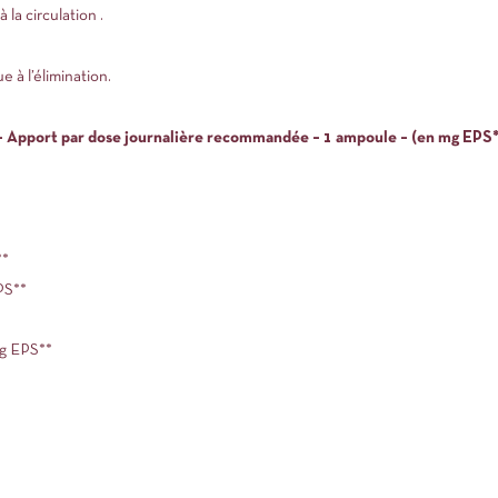
la circulation .
 à l’élimination.
rt par dose journalière recommandée – 1 ampoule – (en mg EPS**
**
PS**
g EPS**