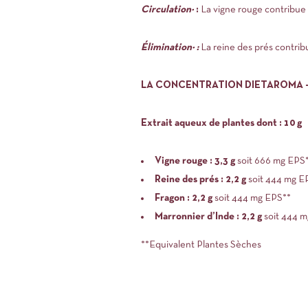
Circulation¹
:
La vigne rouge contribue à 
Élimination²
:
La reine des prés contribue
LA CONCENTRATION DIETAROMA – Appo
Extrait aqueux de plantes dont : 10 g
Vigne rouge : 3,3 g
soit 666 mg EPS
Reine des prés : 2,2 g
soit 444 mg E
Fragon : 2,2 g
soit 444 mg EPS**
Marronnier d’Inde : 2,2 g
soit 444 m
**Equivalent Plantes Sèches