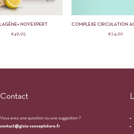
APERÇU
AJOUTER AU PANIER
APERÇU
AJOUTE
LAGÈNE+ NOVEXPERT
COMPLEXE CIRCULATION AC
€
49,95
€
24,00
Contact
L
Vous avez une question ou une suggestion ?
contact@gioia-conceptstore.fr