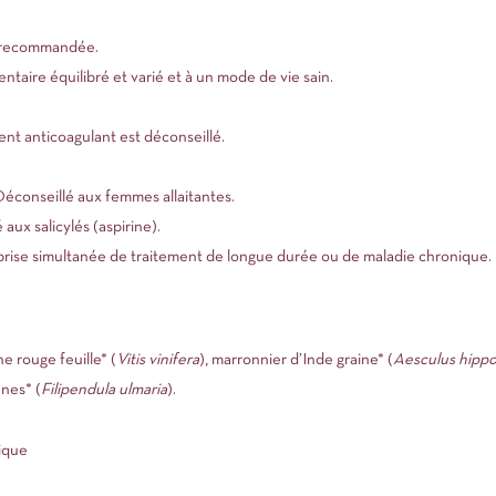
e recommandée.
ntaire équilibré et varié et à un mode de vie sain.
nt anticoagulant est déconseillé.
 Déconseillé aux femmes allaitantes.
aux salicylés (aspirine).
rise simultanée de traitement de longue durée ou de maladie chronique.
e rouge feuille* (
Vitis vinifera
), marronnier d’Inde graine* (
Aesculus hipp
nnes* (
Filipendula ulmaria
).
gique