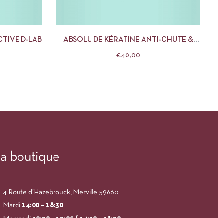
R AU PANIER
APERÇU
AJOUTER AU PANIER
TIVE D-LAB
ABSOLU DE KÉRATINE ANTI-CHUTE &
RÉPARATION D-LAB
€
40,00
a boutique
4 Route d’Hazebrouck, Merville 59660
Mardi
14:00
– 18:30