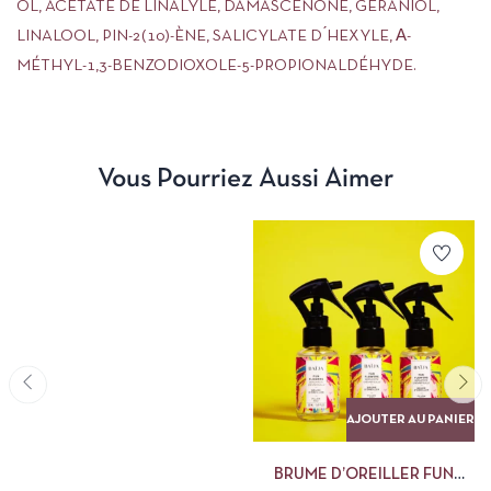
OL, ACÉTATE DE LINALYLE, DAMASCÉNONE, GÉRANIOL,
LINALOOL, PIN-2(10)-ÈNE, SALICYLATE D ́HEXYLE, Α-
MÉTHYL-1,3-BENZODIOXOLE-5-PROPIONALDÉHYDE.
Vous Pourriez Aussi Aimer
AJOUTER AU PANIER
BRUME D’OREILLER FUN