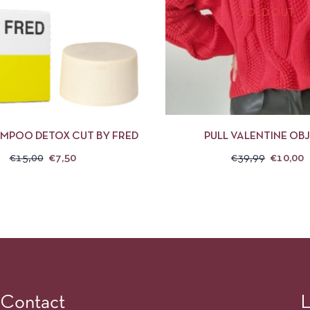
SOLD OUT
APERÇU
AJOUTER AU PANIER
APERÇU
CHOIX 
AMPOO DETOX CUT BY FRED
PULL VALENTINE OB
€
15,00
€
7,50
€
39,99
€
10,00
Contact
L