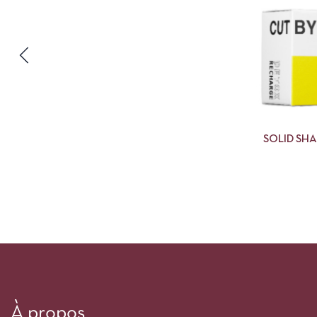
SOLID SH
À propos