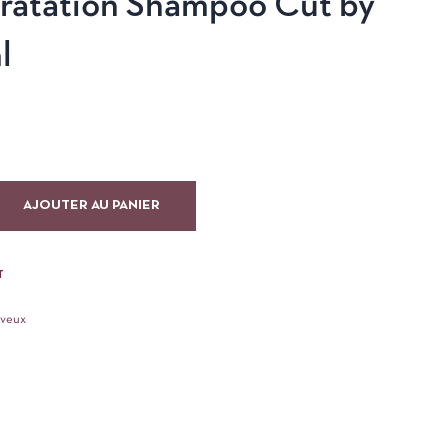
ratation Shampoo Cut by
l
AJOUTER AU PANIER
T
eveux