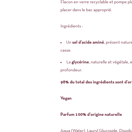
Flacon en verre recyclable et pompe pla
placer dans le bac approprié.
Ingrédients :
Un
sel d’acide aminé
, présent nature
casse.
La
glycérine
, naturelle et végétale, 
profondeur.
98% du total des ingrédients sont d’or
Vegan
Parfum 100% d’origine naturelle
Aqua (Water), Lauryl Glucoside, Disod