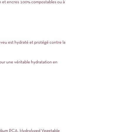
ton et encres 100% compostables ou à
heveu est hydraté et protégé contre la
 pour une véritable hydratation en
odium PCA, Hydrolyzed Vegetable